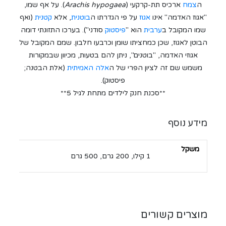
ה
צמח
ארכיס תת-קרקעי (
Arachis hypogaea
). על אף שמו,
"אגוז האדמה" אינו
אגוז
על פי הגדרתו ה
בוטנית
, אלא
קטנית
(ואף
שמו המקובל ב
ערבית
הוא "
פיסטוק
סודני"). בערכו התזונתי דומה
הבוטן לאגוז, שכן כמחציתו שומן וכרבעו חלבון. שמם המקובל של
אגוזי האדמה, "בוטנים", ניתן להם בטעות, מכיוון שבמקורות
משמש שם זה לציון הפרי של ה
אלה האמיתית
(אלת הבטנה;
פיסטוק).
**סכנת חנק לילדים מתחת לגיל 5**
מידע נוסף
משקל
1 קילו, 200 גרם, 500 גרם
מוצרים קשורים