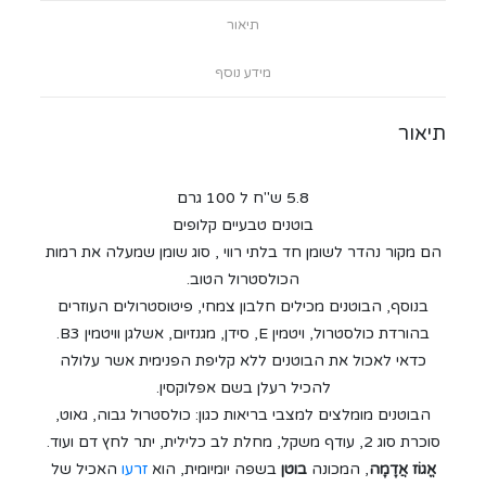
תיאור
מידע נוסף
תיאור
5.8 ש"ח ל 100 גרם
בוטנים טבעיים קלופים
הם מקור נהדר לשומן חד בלתי רווי , סוג שומן שמעלה את רמות
הכולסטרול הטוב.
בנוסף, הבוטנים מכילים חלבון צמחי, פיטוסטרולים העוזרים
בהורדת כולסטרול, ויטמין E, סידן, מגנזיום, אשלגן וויטמין B3.
כדאי לאכול את הבוטנים ללא קליפת הפנימית אשר עלולה
להכיל רעלן בשם אפלוקסין.
הבוטנים מומלצים למצבי בריאות כגון: כולסטרול גבוה, גאוט,
סוכרת סוג 2, עודף משקל, מחלת לב כלילית, יתר לחץ דם ועוד.
אֱגוֹז אֲדָמָה
, המכונה
בוטן
בשפה יומיומית, הוא
זרעו
האכיל של