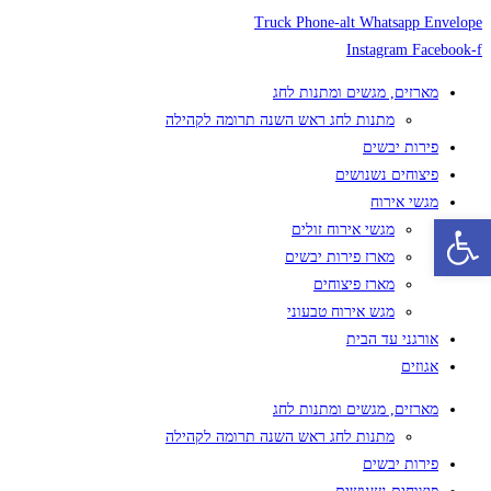
Skip
Truck
Phone-alt
Whatsapp
Envelope
to
Instagram
Facebook-f
content
מארזים, מגשים ומתנות לחג
מתנות לחג ראש השנה תרומה לקהילה
פירות יבשים
פיצוחים נשנושים
מגשי אירוח
פתח סרגל נגישות
מגשי אירוח זולים
מארז פירות יבשים
מארז פיצוחים
מגש אירוח טבעוני
אורגני עד הבית
אגוזים
מארזים, מגשים ומתנות לחג
מתנות לחג ראש השנה תרומה לקהילה
פירות יבשים