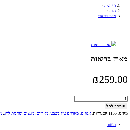
מארז
דף הבית
>
בריאות
חנות
>
מארז בריאות
מארז בריאות
₪
259.00
כמות
של
הוספה לסל
מארז
מק"ט:
1156
קטגוריות:
אגוזים
,
מארזים ט״ו בשבט
,
מארזים, מגשים ומתנות לחג
,
מת
בריאות
תיאור