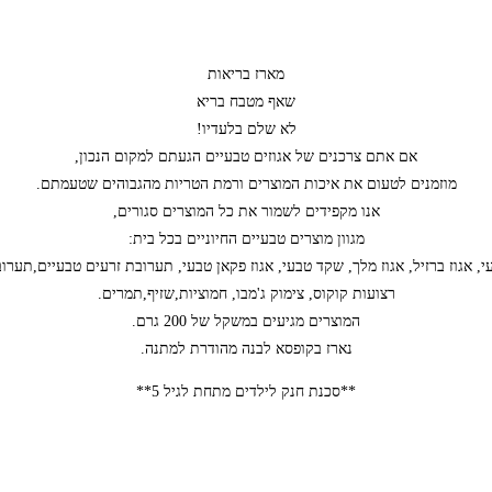
מארז בריאות
שאף מטבח בריא
לא שלם בלעדיו!
אם אתם צרכנים של אגוזים טבעיים הגעתם למקום הנכון,
מוזמנים לטעום את איכות המוצרים ורמת הטריות מהגבוהים שטעמתם.
אנו מקפידים לשמור את כל המוצרים סגורים,
מגוון מוצרים טבעיים החיוניים בכל בית:
י, אגוז ברזיל, אגוז מלך, שקד טבעי, אגוז פקאן טבעי, תערובת זרעים טבעיים,תערובת
רצועות קוקוס, צימוק ג'מבו, חמוציות,שזיף,תמרים.
המוצרים מגיעים במשקל של 200 גרם.
נארז בקופסא לבנה מהודרת למתנה.
**סכנת חנק לילדים מתחת לגיל 5**