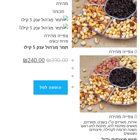
מהירה
מבצע!
צפייה מהירה
פירות יבשים
תמר מג'הול ענק 5 קילו
הירה
₪
240.00
₪
390.00
הוספה לסל
הירה
ים ט״ו בשבט
,
מארזים,
ות לחג
,
מתנות לחג ראש
ה לקהילה
,
פיצוחים
חים גדול