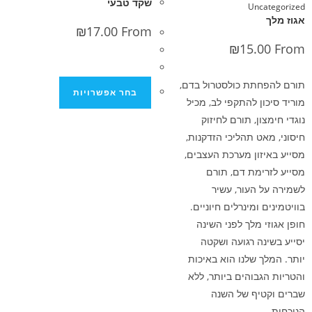
שקד טבעי
Unca
₪
17.00
From
₪
15.0
חתת כולסטרול בדם,
בחר אפשרויות
ון להתקפי לב, מכיל
ון, תורם לחיזוק
אט תהליכי הזדקנות,
זון מערכת העצבים,
ימת דם, תורם
 העור, עשיר
 ומינרלים חיוניים.
י מלך לפני השינה
נה רגועה ושקטה
ך שלנו הוא באיכות
גבוהים ביותר, ללא
טיף של השנה