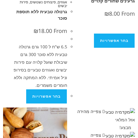
חורים קלויים
אגוזים
,
פיצוחים נשנושים
,
פירות
יבשים
גרנולה טבעית ללא תוספת
₪
8.0
סוכר
₪
18.00
From
פשרויות
6.5 ש"ח ל 100 גרם גרנולה
טבעית ללא סוכר 300 גרם
שיבולת שועל קלויה עם פירות
יבשים ואגוזים טבעיים בסירופ
וניל אמיתי. ללא המתקה וללא
חומרים משמרים.
בחר אפשרויות
צפייה מהירה
י
צפייה