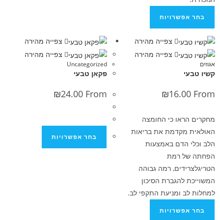
פשרויות
צפייה מהירה
צפייה מהירה
צפייה מהירה
צפייה מהירה
Uncategorized
י
פקאן טבעי
₪
24.00
From
₪
16.0
ראו כי החומצה
מקדמת את בריאות
בחר אפשרויות
 הדם באמצעות
ל רמת
דים, רמה גבוהה
להגברת הסיכון
 ומניעת התקפי לב.
פשרויות