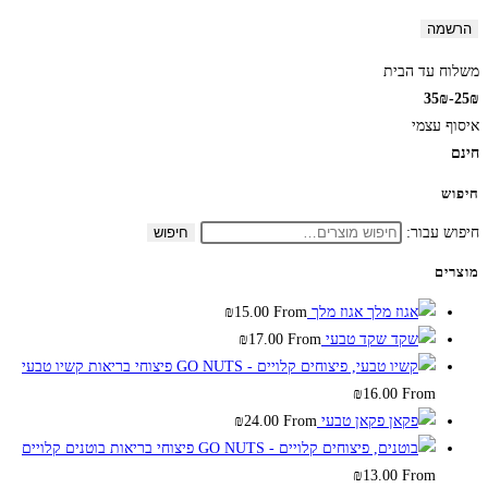
הרשמה
משלוח עד הבית
25₪-35₪
איסוף עצמי
חינם
חיפוש
חיפוש עבור:
חיפוש
מוצרים
אגוז מלך
From
15.00
₪
שקד טבעי
From
17.00
₪
קשיו טבעי
₪
16.00
From
פקאן טבעי
From
24.00
₪
בוטנים קלויים
₪
13.00
From