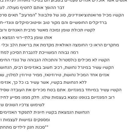
אנשים אשר אוכלים אגוזים פעמיים בשבוע הם בסיכוי מופחת לעלות ב
דבר ההופך אותם לחטיף מעולה. לש
הקשיו מכיל פרואנתוציאנידינים, סוג של פלבונול "המרעיב" תאים סר
ברדיקלים החופשיים והם מקור טוב ופיטוכימיקלים ונוגדי-חמ
לקשיו תכולת שומן נמוכה מאשר מרבית האגוזים ורוב
אותו שומן בלתי-רווי הנמצא 
מחקרים הראו כי החומצה האולאית מקדמת את בריאות הלב וכלי
רמה גבוהה המשוייכת להגברת הסיכון למחל
הקשיו לא מכילים כולסטרול והתכולה הגבוהה של נוגדי החימצ
הקשיו עשיר במינרל נחושת, רכיב חשוב באנזימים רבים, הנחושת
אנזים אחד המכיל נחושת, טירוזינאז, ממיר טירוזין למלנין, ש
ללא הנחושת בקשיו, אשר עשיר בו כל כך, אנזימי
הקשיו עשיר במיוחד במגנזיום. אתם בטח מכירים את העובדה שסידן 
רוב המגנזיום בגופנו נמצא בעצמות שלנו. חלק ממנו מסייע לחי
לשימוש צרכיו השונים של
הנחושת הנמצאת בקשיו חיונית לתפקוד האנזימים 
ומספקים גמישות לעצמות ו
**סכנת חנק לילדים מתחת לגי