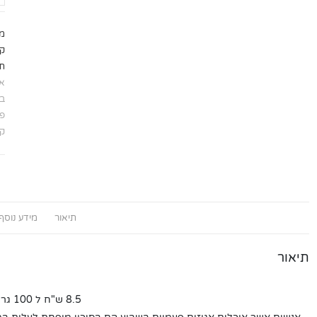
מ
קט
תג
אג
בס
פי
קש
תיאור
מידע נוסף
תיאור
8.5 ש"ח ל 100 גרם