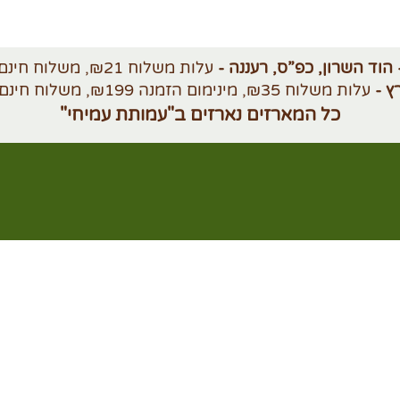
 הוד השרון, כפ”ס, רעננה -
עלות משלוח ₪21, משלוח חינם מעל ₪250
ץ -
עלות משלוח ₪35, מינימום הזמנה ₪199, משלוח חינם מעל ₪420
כל המארזים נארזים ב"עמותת עמיחי"
שימוש
משלוחים והחזרות
לרכישות לחברות 
ול עסקה
הצהרת נגישות
קטלוג GO NUTS