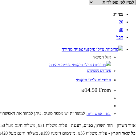
צפייה:
20
40
הכל
צפייה מהירה
אזל המלאי
צפייה מהירה
פיצוחים נשנושים
פריכיות צ'ילי פיקנטי
₪
14.50
From
למוצר זה יש מספר סוגים. ניתן לבחור את האפשרוי
בחר אפשרויות
אזור השרון - הוד השרון, כפ”ס, רעננה -
עלות משלוח ₪21, משלוח חינם מעל ₪250
כל שאר הארץ -
עלות משלוח ₪35, מינימום הזמנה ₪199, משלוח חינם מעל ₪420