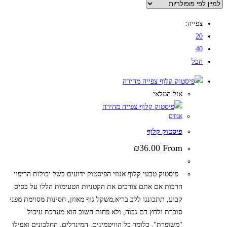
צפייה:
20
40
הכל
צפייה מהירה
אזל המלאי
צפייה מהירה
אגוזים
פיסטוק קלוף
₪
36.00
From
פיסטוק טבעי קלוף אגוזי הפיסטוק ידועים בשל יכולות הריפוי
הרבות אם אתם צורכים את הקטניות הטעימות הללו על בסיס
קבוע, תתכוננו ללב בריא,משקל גוף מאוזן, חסינות מסוימת מפני
סוכרת ולחץ דם גבוה, ולא פחות חשוב הוא מערכת עיכול
"משופרת". כלומר כל הוויטמינים, המינרלים, החלבונים ואפילו