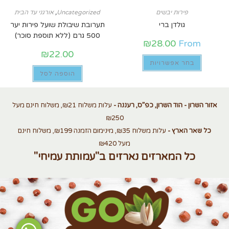
פירות יבשים
Uncategorized
,
אורגני עד הבית
גולדן ברי
תערובת שיבולת שועל פירות יער
500 גרם (ללא תוספת סוכר)
₪
28.00
From
₪
22.00
בחר אפשרויות
הוספה לסל
אזור השרון - הוד השרון, כפ”ס, רעננה -
עלות משלוח ₪21, משלוח חינם מעל
₪250
כל שאר הארץ -
עלות משלוח ₪35, מינימום הזמנה ₪199, משלוח חינם
מעל ₪420
כל המארזים נארזים ב"עמותת עמיחי"