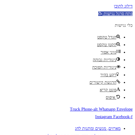
תוכן
גל נגישות
שות
הגדל טקסט
הקטן טקסט
גווני אפור
ניגודיות גבוהה
ניגודיות הפוכה
רקע בהיר
הדגשת קישורים
פונט קריא
איפוס
Truck
Phone-alt
Whatsapp
En
Instagram
Face
מארזים, מגשים ומתנות לחג