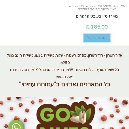
מארזים, מגשים ומתנות לחג
,
מתנות לחג
ראש השנה תרומה לקהילה
מארז ט"ו בשבט פרפרים
₪
185.00
הוספה לסל
אזור השרון - הוד השרון, כפ”ס, רעננה -
עלות משלוח ₪21, משלוח חינם מעל
₪250
כל שאר הארץ -
עלות משלוח ₪35, מינימום הזמנה ₪199, משלוח חינם
מעל ₪420
כל המארזים נארזים ב"עמותת עמיחי"