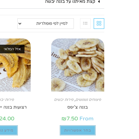
קצת מאיתנו על בננה יבשה
אזל המלאי
פיצוחים נשנושים
,
פירות יבשים
פירות יב
בננה צ'יפס
רצועות בננה יי
24.00
₪
7.50
From
בחר אפשרויות
מידע נו