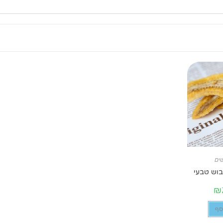
שים
בוש טבעי
₪
סף