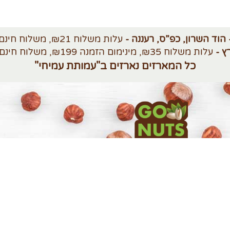
 הוד השרון, כפ”ס, רעננה -
עלות משלוח ₪21, משלוח חינם מעל ₪250
ץ -
עלות משלוח ₪35, מינימום הזמנה ₪199, משלוח חינם מעל ₪420
כל המארזים נארזים ב"עמותת עמיחי"
שימוש
משלוחים והחזרות
לרכישות לחברות 
ול עסקה
הצהרת נגישות
קטלוג GO NUTS