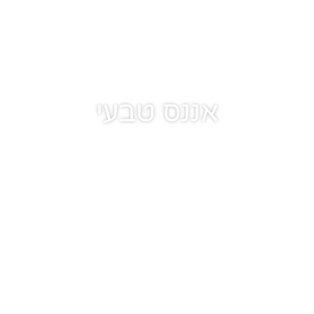
אננס טבעי