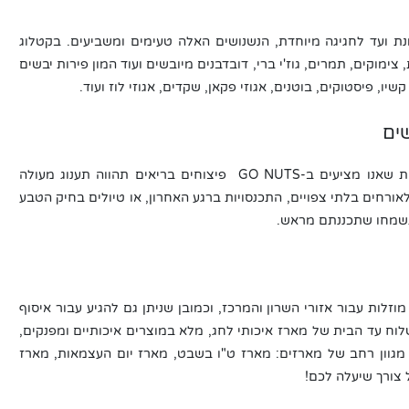
ת ועד לחגיגה מיוחדת, הנשנושים האלה טעימים ומשביעים. בקטלוג
מוקים, תמרים, גוז'י ברי, דובדבנים מיובשים ועוד המון פירות יבשים
שיו, פיסטוקים, בוטנים, אגוזי פקאן, שקדים, אגוזי לוז ועוד.
שים
לא משנה באיזה מוצר תבחרו, כל אחת מהאפשרויות שאנו מציעים ב-GO NUTS פיצוחים בריאים תהווה תענוג מעולה
לאורחים בלתי צפויים, התכנסויות ברגע האחרון, או טיולים בחיק הטבע
 תשמחו שתכננתם מראש.
זלות עבור אזורי השרון והמרכז, וכמובן שניתן גם להגיע עבור איסוף
וח עד הבית של מארז איכותי לחג, מלא במוצרים איכותיים ומפנקים,
עוד מגוון רחב של מארזים: מארז ט"ו בשבט, מארז יום העצמאות, מארז
ל צורך שיעלה לכם!