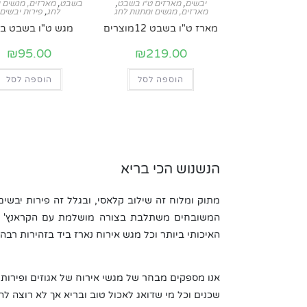
יבשים
,
מארזים ט״ו בשבט
,
בשבט
,
מארזים, מגשים ו
מארזים, מגשים ומתנות לחג
לחג
,
פירות יבשים
מארז ט"ו בשבט 12מוצרים
מגש ט"ו בשבט בינ
₪
95.00
₪
219.00
הוספה לסל
הוספה לסל
הנשנוש הכי בריא
מתוק ומלוח זה שילוב קלאסי, ובגלל זה פירות יבשים
המשובחים משתלבת בצורה מושלמת עם הקראנץ' המל
האיכותי ביותר וכל מגש אירוח נארז ביד בזהירות רבה.
אנו מספקים מבחר של מגשי אירוח של אגוזים ופירות
שכנים וכל מי שדואג לאכול טוב ובריא אך לא רוצה 