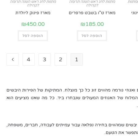
מתנות
מתנות לחג ראש השנה תרומה
מתנות לחג ראש השנה תרומה
לקהילה
לקהילה
וני
מארז ט"ו בשבט פרפרים
מארז פינוק ליולדת
₪
450.00
₪
185.00
הוספה לסל
הוספה לסל
4
3
2
1
 ואגוזי גורמה מהווים זוג כל כך מוצלח. המתיקות של הפירות היבשים
וח של האגוזים המעולים שנבחרו ביד. כל מה שאנו מציעים הוא
 יבשים שמהווים בחירה נפלאה עבור עמיתים לעבודה, חברים, משפחה,
להתפשר את הטעם.