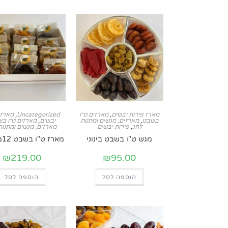
מארז פירות יבשים
,
מארזים ט״ו
Uncategorized
,
מארז 
בשבט
,
מארזים, מגשים ומתנות
יבשים
,
מארזים ט״ו ב
לחג
,
פירות יבשים
מארזים, מגשים ומתנות
מגש ט"ו בשבט בינוני
מארז ט"ו בשבט 12מוצרים
₪
219.00
₪
95.00
הוספה לסל
הוספה לסל