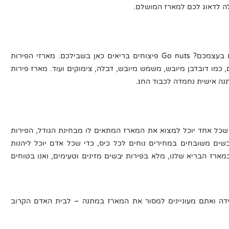
ה לדאוג לכם למארז המושלם.
לא רוצים להכין מארזי ט"ו בשבט גדושים ואיכותיים בעצמכם? Go nuts פיצוחים בריאים כאן בשבילכם. מארזי הפירות
, כמו דובדבן מיובש, משמש מיובש, דבלה, צימוקים ועוד. מארז פירות
תנה אישית נחמדה לכבוד החג.
ך שכל אחד יוכל למצוא את המארז המתאים לו מבחינת הגודל, הפירות
שים משובחים במחירים נוחים לכל כיס, כדי שכל אדם יוכל ליהנות
ם. אז תבחרו במארז הבריא שלנו, מלא בפירות יבשים מזינים וטעימים, ואנו בטוחים
דה ואתם מעוניינים למסור את המארז במתנה – לבית האדם הקרוב